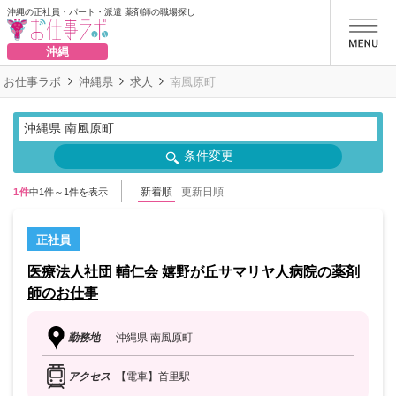
沖縄の正社員・パート・派遣 薬剤師の職場探し
お仕事ラボ
沖縄
お仕事ラボ
沖縄県
求人
南風原町
沖縄県 南風原町
条件変更
新着順
更新日順
1件
中1件～1件を表示
正社員
医療法人社団 輔仁会 嬉野が丘サマリヤ人病院の薬剤
師のお仕事
勤務地
沖縄県 南風原町
アクセス
【電車】首里駅