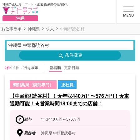
沖縄の正社員・パート・派遣 薬剤師の職場探し
お仕事ラボ
沖縄
お仕事ラボ
沖縄県
求人
中頭郡読谷村
沖縄県 中頭郡読谷村
条件変更
新着順
更新日順
2件
中1件～2件を表示
調剤薬局（調剤専門）
正社員
【中頭郡/ 読谷村】！★年収440万円〜576万円！★車
通勤可能！★営業時間18:00までの店舗！
給与
年収440万円～576万円
勤務地
沖縄県 中頭郡読谷村