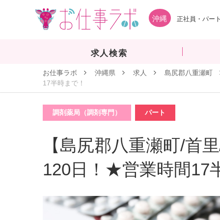
沖縄
正社員・パート
求人検索
お仕事ラボ
沖縄県
求人
島尻郡八重瀬町
17半時まで！
調剤薬局（調剤専門）
パート
【島尻郡八重瀬町/首里駅
120日！★営業時間1