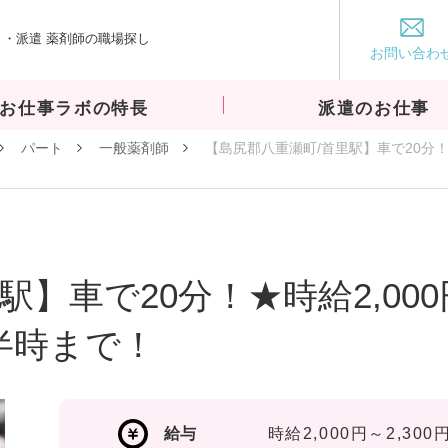
・派遣 薬剤師の職場探し
お仕事ラボ
お問い合わ
お仕事ラボの特長
派遣のお仕事
パート
一般薬剤師
【島尻郡八重瀬町/首里駅】車で20分！★
】車で20分！★時給2,000
7半時まで！
給与
時給2,000円～2,300